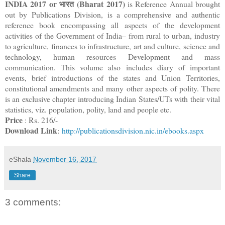
INDIA 2017 or भारत (Bharat 2017)
is Reference Annual brought
out by Publications Division, is a comprehensive and authentic
reference book encompassing all aspects of the development
activities of the Government of India– from rural to urban, industry
to agriculture, finances to infrastructure, art and culture, science and
technology, human resources Development and mass
communication. This volume also includes diary of important
events, brief introductions of the states and Union Territories,
constitutional amendments and many other aspects of polity. There
is an exclusive chapter introducing Indian States/UTs with their vital
statistics, viz. population, polity, land and people etc.
Price
: Rs. 216/-
Download Link
:
http://publicationsdivision.nic.in/ebooks.aspx
eShala
November 16, 2017
Share
3 comments: