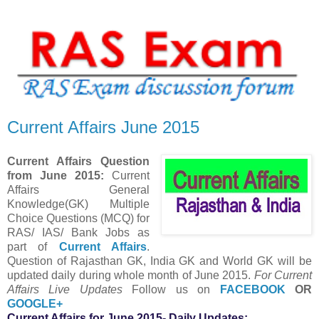
Current Affairs June 2015
Current Affairs Question
from June 2015
:
Current
Affairs General
Knowledge(GK) Multiple
Choice Questions (MCQ) for
RAS/ IAS/ Bank Jobs as
part of
Current Affairs
.
Question of Rajasthan GK, India GK and World GK will be
updated daily during whole month of June 2015.
For Current
Affairs Live Updates
Follow us on
FACEBOOK
OR
GOOGLE+
Current Affairs for June 2015- Daily Updates: